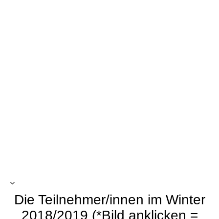
U9_m
U9_w
U10_m
U12_w
U12_m
U14_w
U16_m
U11_m
U10_w
U14_m
Die Teilnehmer/innen im Winter
2018/2019 (*Bild anklicken =