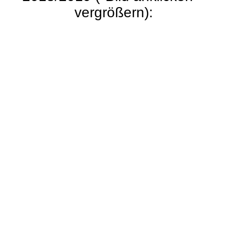
vergrößern):
U10 männlich
U10 weiblich
U11 männlich
U11 weiblich
U16 männlich
U14 männlich
U12 weiblich
U12 männlich
U16 weiblich
KM Halle 2018_alle Platzierten
U18 männlich