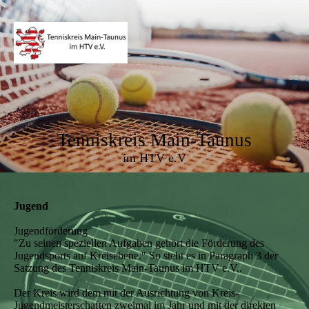
Tenniskreis Main-Taunus
im HTV e.V
Jugend
Jugendförderung
"Zu seinen speziellen Aufgaben gehört die Förderung des
Jugendsports auf Kreisebene." So steht es in Paragraph 3 der
Satzung des Tenniskreis Main-Taunus im HTV e.V..
Der Kreis wird dem mit der Ausrichtung von Kreis-
Jugendmeisterschaften zweimal im Jahr und mit der direkten