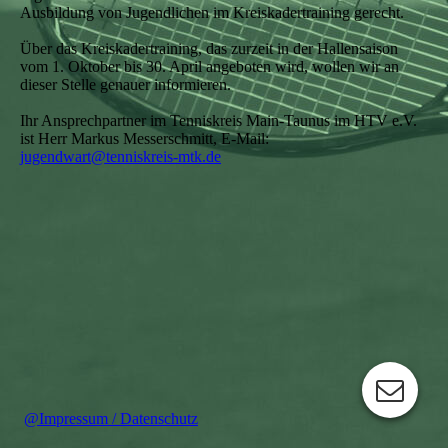
Ausbildung von Jugendlichen im Kreiskadertraining gerecht.
Über das Kreiskadertraining, das zurzeit in der Hallensaison
vom 1. Oktober bis 30. April angeboten wird, wollen wir an
dieser Stelle genauer informieren.
Ihr Ansprechpartner im Tenniskreis Main-Taunus im HTV e.V.
ist Herr Markus Messerschmitt, E-Mail:
jugendwart@tenniskreis-mtk.de
@Impressum / Datenschutz