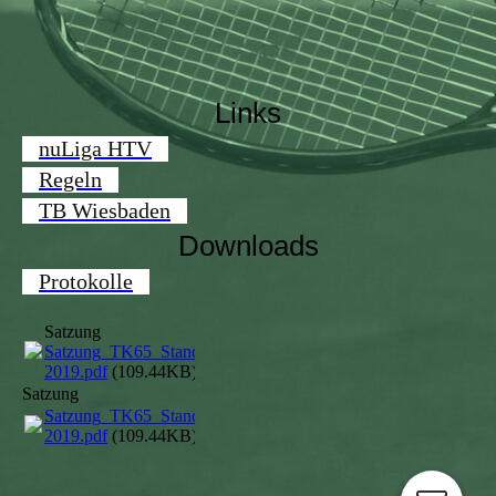
Links
nuLiga HTV
Regeln
TB Wiesbaden
Downloads
Protokolle
Satzung
Satzung_TK65_Stand
2019.pdf
(109.44KB)
Satzung
Satzung_TK65_Stand
2019.pdf
(109.44KB)