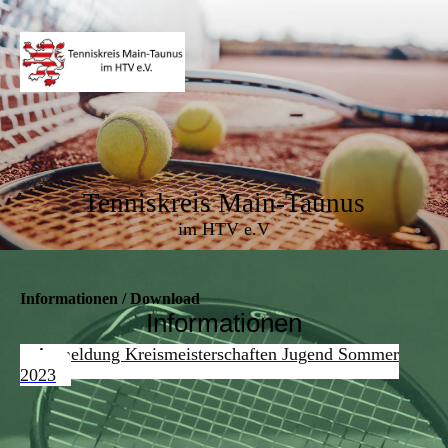
Tenniskreis Main-Taunus
im HTV e.V
Informationen / Download
Informationen
Anmeldung Kreismeisterschaften Jugend Sommer
2023