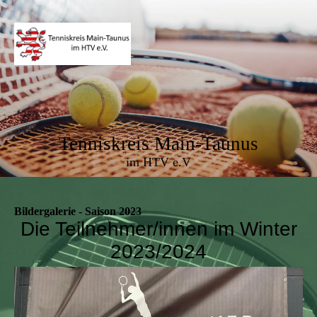
Tenniskreis Main-Taunus
im HTV e.V
Bildergalerie - Saison 2023
Die Teilnehmer/innen im Winter
2023/2024